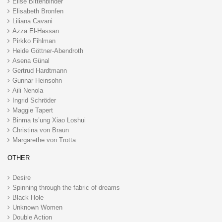
Elise Bittenbinder
Elisabeth Bronfen
Liliana Cavani
Azza El-Hassan
Pirkko Fihlman
Heide Göttner-Abendroth
Asena Günal
Gertrud Hardtmann
Gunnar Heinsohn
Aili Nenola
Ingrid Schröder
Maggie Tapert
Binma ts’ung Xiao Loshui
Christina von Braun
Margarethe von Trotta
OTHER
Desire
Spinning through the fabric of dreams
Black Hole
Unknown Women
Double Action