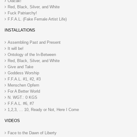
Olacak!
Red, Black, Silver, and White
Fuck Patriarchy!
F.F.A.L. (Fake Female Artist Life)
INSTALLATIONS
Assembling Past and Present
It will be!
Ontology of the In-Between
Red, Black, Silver, and White
Give and Take
Goddess Worship
F.F.A.L. #1, #2, #3
Menschen Opfern
For A Better World
N. WGT.: 0 KGS
F.F.A.L. #6, #7
1,2,3, … 10, Ready or Not, Here I Come
VIDEOS
Face to the Dawn of Liberty