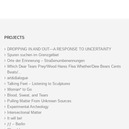
PROJECTS
DROPPING IN AND OUT—A RESPONSE TO UNCERTAINTY
Spuren suchen im Grenzgebiet
Orte der Erinnerung – Straßenumbenennungen
Which Dear Tears Prey/Wood Hares Flea Whether/Dew Bears Cents
Beats/…
art&dialogue
Talking Feet – Listening to Sculptures
Woman* to Go
Blood, Sweat, and Tears
Pulling Matter From Unknown Sources
Experimental Archeology
Intersectional Matter
It will be!
ƒƒ – Berlin