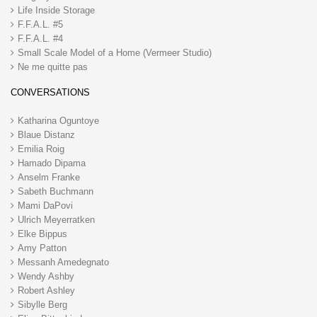
Life Inside Storage
F.F.A.L. #5
F.F.A.L. #4
Small Scale Model of a Home (Vermeer Studio)
Ne me quitte pas
CONVERSATIONS
Katharina Oguntoye
Blaue Distanz
Emilia Roig
Hamado Dipama
Anselm Franke
Sabeth Buchmann
Mami DaPovi
Ulrich Meyerratken
Elke Bippus
Amy Patton
Messanh Amedegnato
Wendy Ashby
Robert Ashley
Sibylle Berg