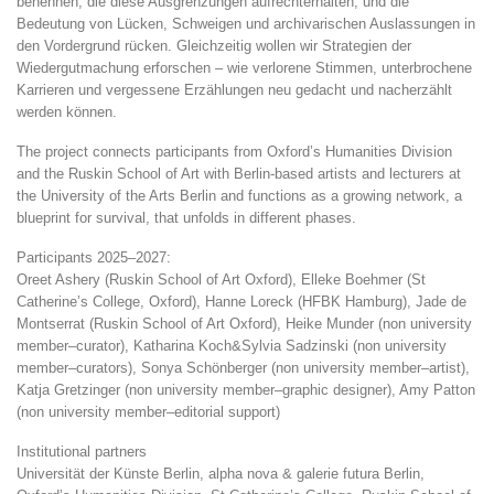
benennen, die diese Ausgrenzungen aufrechterhalten, und die
Bedeutung von Lücken, Schweigen und archivarischen Auslassungen in
den Vordergrund rücken. Gleichzeitig wollen wir Strategien der
Wiedergutmachung erforschen – wie verlorene Stimmen, unterbrochene
Karrieren und vergessene Erzählungen neu gedacht und nacherzählt
werden können.
The project connects participants from Oxford’s Humanities Division
and the Ruskin School of Art with Berlin-based artists and lecturers at
the University of the Arts Berlin and functions as a growing network, a
blueprint for survival, that unfolds in different phases.
Participants 2025–2027:
Oreet Ashery (Ruskin School of Art Oxford), Elleke Boehmer (St
Catherine’s College, Oxford), Hanne Loreck (HFBK Hamburg), Jade de
Montserrat (Ruskin School of Art Oxford), Heike Munder (non university
member–curator), Katharina Koch&Sylvia Sadzinski (non university
member–curators), Sonya Schönberger (non university member–artist),
Katja Gretzinger (non university member–graphic designer), Amy Patton
(non university member–editorial support)
Institutional partners
Universität der Künste Berlin, alpha nova & galerie futura Berlin,