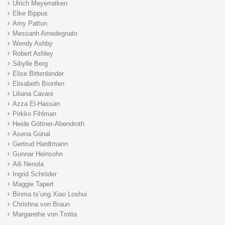
Ulrich Meyerratken
Elke Bippus
Amy Patton
Messanh Amedegnato
Wendy Ashby
Robert Ashley
Sibylle Berg
Elise Bittenbinder
Elisabeth Bronfen
Liliana Cavani
Azza El-Hassan
Pirkko Fihlman
Heide Göttner-Abendroth
Asena Günal
Gertrud Hardtmann
Gunnar Heinsohn
Aili Nenola
Ingrid Schröder
Maggie Tapert
Binma ts’ung Xiao Loshui
Christina von Braun
Margarethe von Trotta