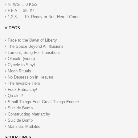
N. WGT.: 0 KGS
F.F.A.L. #6, #7
1,2,3, … 10, Ready or Not, Here I Come
VIDEOS
Face to the Dawn of Liberty
The Space Beyond All Illusions
Lament, Song For Transitions
Olacak! (video)
Cybele to Sibyl
Moon Rituals
No Depression in Heaven
The Invisible Hero
Fuck Patriarchy!
Qo akti?
Small Things End, Great Things Endure
Suicide Bomb
Constructing Matriarchy
Suicide Bomb
Mathilde, Mathilde
SCULPTURES