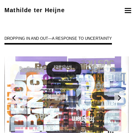
Mathilde ter Heijne
To
nav
DROPPING IN AND OUT—A RESPONSE TO UNCERTAINTY