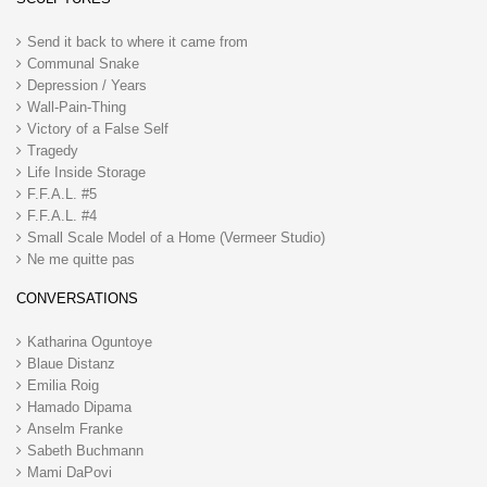
Send it back to where it came from
Communal Snake
Depression / Years
Wall-Pain-Thing
Victory of a False Self
Tragedy
Life Inside Storage
F.F.A.L. #5
F.F.A.L. #4
Small Scale Model of a Home (Vermeer Studio)
Ne me quitte pas
CONVERSATIONS
Katharina Oguntoye
Blaue Distanz
Emilia Roig
Hamado Dipama
Anselm Franke
Sabeth Buchmann
Mami DaPovi