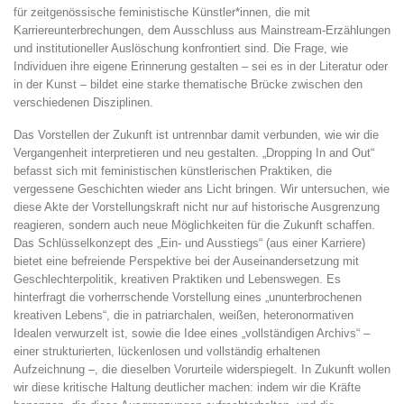
für zeitgenössische feministische Künstler*innen, die mit
Karriereunterbrechungen, dem Ausschluss aus Mainstream-Erzählungen
und institutioneller Auslöschung konfrontiert sind. Die Frage, wie
Individuen ihre eigene Erinnerung gestalten – sei es in der Literatur oder
in der Kunst – bildet eine starke thematische Brücke zwischen den
verschiedenen Disziplinen.
Das Vorstellen der Zukunft ist untrennbar damit verbunden, wie wir die
Vergangenheit interpretieren und neu gestalten. „Dropping In and Out“
befasst sich mit feministischen künstlerischen Praktiken, die
vergessene Geschichten wieder ans Licht bringen. Wir untersuchen, wie
diese Akte der Vorstellungskraft nicht nur auf historische Ausgrenzung
reagieren, sondern auch neue Möglichkeiten für die Zukunft schaffen.
Das Schlüsselkonzept des „Ein- und Ausstiegs“ (aus einer Karriere)
bietet eine befreiende Perspektive bei der Auseinandersetzung mit
Geschlechterpolitik, kreativen Praktiken und Lebenswegen. Es
hinterfragt die vorherrschende Vorstellung eines „ununterbrochenen
kreativen Lebens“, die in patriarchalen, weißen, heteronormativen
Idealen verwurzelt ist, sowie die Idee eines „vollständigen Archivs“ –
einer strukturierten, lückenlosen und vollständig erhaltenen
Aufzeichnung –, die dieselben Vorurteile widerspiegelt. In Zukunft wollen
wir diese kritische Haltung deutlicher machen: indem wir die Kräfte