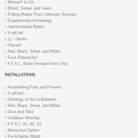
Woman* to Go
Blood, Sweat, and Tears
Pulling Matter From Unknown Sources
Experimental Archeology
Intersectional Matter
It will be!
ƒƒ – Berlin
Olacak!
Red, Black, Silver, and White
Fuck Patriarchy!
F.F.A.L. (Fake Female Artist Life)
INSTALLATIONS
Assembling Past and Present
It will be!
Ontology of the In-Between
Red, Black, Silver, and White
Give and Take
Goddess Worship
F.F.A.L. #1, #2, #3
Menschen Opfern
For A Better World