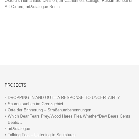
Oxford’s Humanities Division, St Catherine’s College, Ruskin School of
Art Oxford, art&dialogue Berlin
PROJECTS
DROPPING IN AND OUT—A RESPONSE TO UNCERTAINTY
Spuren suchen im Grenzgebiet
Orte der Erinnerung – Straßenumbenennungen
Which Dear Tears Prey/Wood Hares Flea Whether/Dew Bears Cents
Beats/…
art&dialogue
Talking Feet – Listening to Sculptures